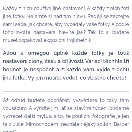
Každý z nich používá jiné nastavení. A každý z nich fotí
jiné fotky. Nelamte si nad tím hlavu. Raději se zeptejte
sami sebe, jak chcete, aby vypadaly vaše fotky. A podle
toho zvolte nastavení. Nevíte jak? Tak to si budete
muset zopakovat expoziční trojúhelník.
Alfou a omegou úplně každé fotky je totiž
nastavení clony, času a citlivosti. Variací těchhle tří
hodnot je nespočet a z každé vám vyjde trochu
jiná fotka. Vy jen musíte vědět, co vlastně chcete!
Až odtud budete odcházet, vysvětlete to taky těm
vousáčům. A vyřiďte jim, ať se staví za týden, budeme
vyvracet další mýtus, a to, že pouliční fotografie je jen
ta z ulice. Mimochodem, neznáte nějaký solidní Barber