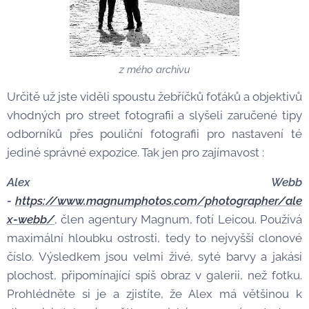
z mého archivu
Určitě už jste viděli
spoustu žebříčků foťáků a objektivů
vhodných pro street fotografii a slyšeli zaručené tipy
odborníků přes pouliční fotografii pro nastavení té
jediné správné expozice. Tak jen pro zajímavost :
Alex Webb
-
https://www.magnumphotos.com/photographer/ale
x-webb/
, člen agentury Magnum, fotí Leicou. Používá
maximální hloubku ostrosti, tedy to nejvyšší clonové
číslo. Výsledkem jsou velmi živé, syté barvy a jakási
plochost, připomínající spíš obraz v galerii, než fotku.
Prohlédněte si je a zjistíte, že Alex má většinou k