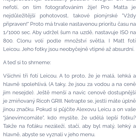
nefotí, on tím fotografováním žije! Pro Matta je
nejdůležitější pohotovost, takové pionýrské "Vždy
připraven!" Proto má trvale nastavenou prioritu času na
1/1000 sec. Aby udržel šum na uzdě, nastavuje ISO na
800. Clonu volí podle množství světla. I Matt fotí
Leicou. Jeho fotky jsou neobyčejně vtipné až absurdní.
A teď si to shrneme:
Všichni tři fotí Leicou. A to proto, že je malá, lehká a
hlavně spolehlivá. (A taky, že jsou za vodou a na ceně
jim nesejde). Ještě menší a navíc cenově dostupnější
je zmiňovaný Ricoh GRIII. Netrapte se, jestli máte úplně
jinou značku. Pokud si půjčíte Alexovu Leicu a on vaše
“jánevímcomáte”, kdo myslíte, že udělá lepší fotku?
Takže na foťáku nezáleží, stačí, aby byl malý, lehký a
hlavně, abyste se vyznali v jeho menu.