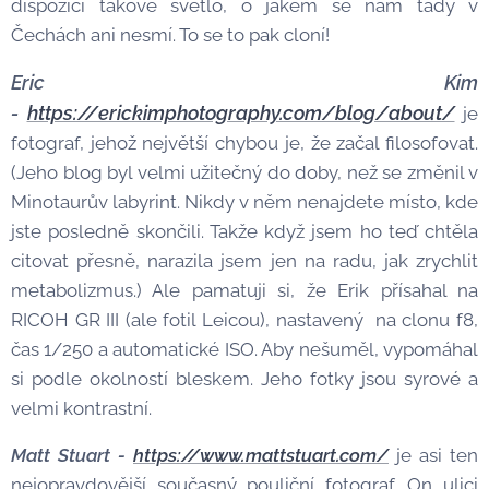
dispozici takové světlo, o jakém se nám tady v
Čechách ani nesmí. To se to pak cloní!
Eric Kim
-
https://erickimphotography.com/blog/about/
je
fotograf, jehož největší chybou je, že začal filosofovat.
(Jeho blog byl velmi užitečný do doby, než se změnil v
Minotaurův labyrint. Nikdy v něm nenajdete místo, kde
jste posledně skončili. Takže když jsem ho teď chtěla
citovat přesně, narazila jsem jen na radu, jak zrychlit
metabolizmus.) Ale pamatuji si, že Erik přísahal na
RICOH GR III (ale fotil Leicou), nastavený na clonu f8,
čas 1/250 a automatické ISO. Aby nešuměl, vypomáhal
si podle okolností bleskem. Jeho fotky jsou syrové a
velmi kontrastní.
Matt Stuart -
https://www.mattstuart.com/
je asi ten
nejopravdovější současný pouliční fotograf. On ulici