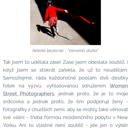
helena bezecná - "červená stuha"
Tak jsem to udělala zase! Zase jsem obeslala soutěž, i
když jsem se stokrát zařekla, že už to neudělám.
Samozřejmě, ráda každoročně posílám dvě desítky
fotek na výzvu, vyhlašovanou sdružením
Women
Street Photographers
, jednak proto, že je to moje
srdcovka a jednak proto, že tím podporuji ženy -
fotografky z chudších zemí, aby se mohly také věnovat
své vášni - třeba formou rezidenčního pobytu v New
Yorku. Ani to vlastně není soutěž - jde jen o výběr