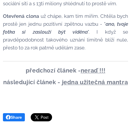
sociální síti a s 13ti miliony shlédnutí to prostě vím.
Otevřená clona
už chápe, kam tím mířím. Chtěla bych
prostě jen jednu pozitivní zpětnou vazbu - "
ano, tvoje
fotka si zaslouží být viděna
". I když se
pravděpodobnost takového uznání limitně blíží nule,
přesto to za rok patrně udělám zase.
předchozí článek -
neraď !!!
následující článek -
jedna užitečná mantra
Share