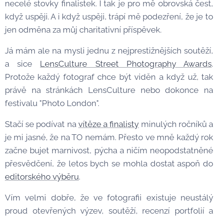
necelé stovky finalistek. I tak je pro mě obrovská čest,
když uspěji. A i když uspěji, trápí mě podezření, že je to
jen odměna za můj charitativní příspěvek.
Já mám ale na mysli jednu z nejprestižnějších soutěží,
a sice
LensCulture Street Photography Awards
.
Protože každý fotograf chce být viděn a když už, tak
právě na stránkách LensCulture nebo dokonce na
festivalu "Photo London".
Stačí se podívat na
vítěze a finalisty
minulých ročníků a
je mi jasné, že na TO nemám. Přesto ve mně každý rok
začne bujet marnivost, pýcha a ničím neopodstatněné
přesvědčení, že letos bych se mohla dostat aspoň do
editorského výběru
.
Vím velmi dobře, že ve fotografii existuje neustálý
proud otevřených výzev, soutěží, recenzí portfolií a