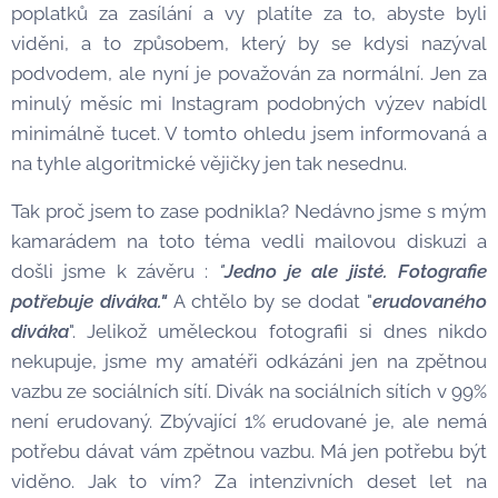
poplatků za zasílání a vy platíte za to, abyste byli
viděni, a to způsobem, který by se kdysi nazýval
podvodem, ale nyní je považován za normální. Jen za
minulý měsíc mi Instagram podobných výzev nabídl
minimálně tucet. V tomto ohledu jsem informovaná a
na tyhle algoritmické vějičky jen tak nesednu.
Tak proč jsem to zase podnikla? Nedávno jsme s mým
kamarádem na toto téma vedli mailovou diskuzi a
došli jsme k závěru :
"
Jedno je ale jisté. Fotografie
potřebuje diváka."
A chtělo by se dodat "
erudovaného
diváka
". Jelikož uměleckou fotografii si dnes nikdo
nekupuje, jsme my amatéři odkázáni jen na zpětnou
vazbu ze sociálních sítí. Divák na sociálních sítích v 99%
není erudovaný. Zbývající 1% erudované je, ale nemá
potřebu dávat vám zpětnou vazbu. Má jen potřebu být
viděno. Jak to vím? Za intenzivních deset let na