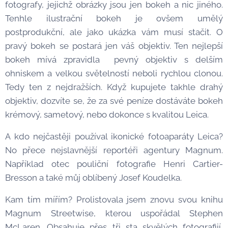
fotografy, jejichž obrázky jsou jen bokeh a nic jiného.
Tenhle ilustrační bokeh je ovšem umělý
postprodukční, ale jako ukázka vám musí stačit. O
pravý bokeh se postará jen váš objektiv. Ten nejlepší
bokeh mívá zpravidla pevný objektiv s delším
ohniskem a velkou světelností neboli rychlou clonou.
Tedy ten z nejdražších. Když kupujete takhle drahý
objektiv, dozvíte se, že za své peníze dostáváte bokeh
krémový, sametový, nebo dokonce s kvalitou Leica.
A kdo nejčastěji používal ikonické fotoaparáty Leica?
No přece nejslavnější reportéři agentury Magnum.
Například otec pouliční fotografie Henri Cartier-
Bresson a také můj oblíbený Josef Koudelka.
Kam tím mířím? Prolistovala jsem znovu svou knihu
Magnum Streetwise, kterou uspořádal Stephen
McLaren. Obsahuje přes tři sta skvělých fotografiií,