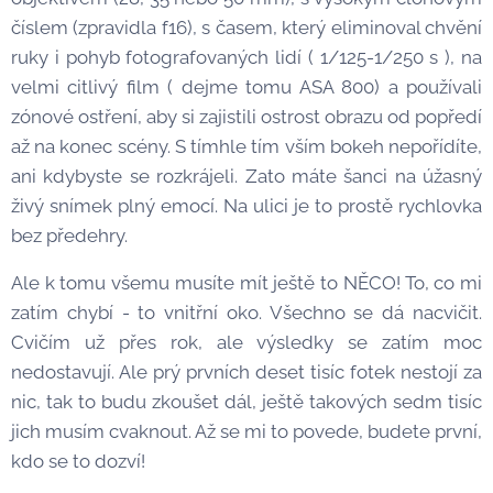
číslem (zpravidla f16), s časem, který eliminoval chvění
ruky i pohyb fotografovaných lidí ( 1/125-1/250 s ), na
velmi citlivý film ( dejme tomu ASA 800) a používali
zónové ostření, aby si zajistili ostrost obrazu od popředí
až na konec scény. S tímhle tím vším bokeh nepořídíte,
ani kdybyste se rozkrájeli. Zato máte šanci na úžasný
živý snímek plný emocí. Na ulici je to prostě rychlovka
bez předehry.
Ale k tomu všemu musíte mít ještě to NĚCO! To, co mi
zatím chybí - to vnitřní oko. Všechno se dá nacvičit.
Cvičím už přes rok, ale výsledky se zatím moc
nedostavují. Ale prý prvních deset tisíc fotek nestojí za
nic, tak to budu zkoušet dál, ještě takových sedm tisíc
jich musím cvaknout. Až se mi to povede, budete první,
kdo se to dozví!