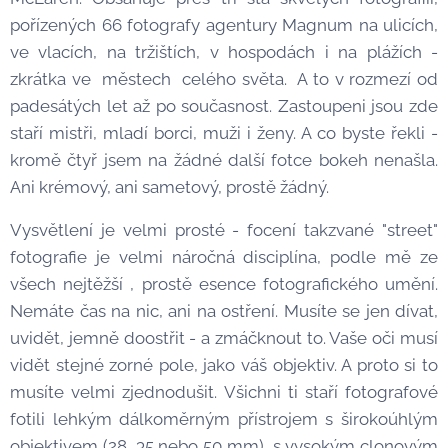
pořízených 66 fotografy agentury Magnum na ulicích,
ve vlacích, na tržištích, v hospodách i na plážích -
zkrátka ve městech celého světa. A to v rozmezí od
padesátých let až po současnost. Zastoupeni jsou zde
staří mistři, mladí borci, muži i ženy. A co byste řekli -
kromě čtyř jsem na žádné další fotce bokeh nenašla.
Ani krémový, ani sametový, prostě žádný.
Vysvětlení je velmi prosté - focení takzvané "street"
fotografie je velmi náročná disciplína, podle mě ze
všech nejtěžší , prostě esence fotografického umění.
Nemáte čas na nic, ani na ostření. Musíte se jen dívat,
uvidět, jemně doostřit - a zmáčknout to. Vaše oči musí
vidět stejné zorné pole, jako váš objektiv. A proto si to
musíte velmi zjednodušit. Všichni ti staří fotografové
fotili lehkým dálkoměrným přístrojem s širokoúhlým
objektivem (28, 35 nebo 50 mm), s vysokým clonovým