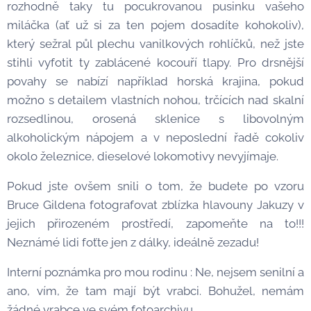
rozhodně taky tu pocukrovanou pusinku vašeho
miláčka (ať už si za ten pojem dosadíte kohokoliv),
který sežral půl plechu vanilkových rohlíčků, než jste
stihli vyfotit ty zablácené kocouří tlapy. Pro drsnější
povahy se nabízí například horská krajina, pokud
možno s detailem vlastních nohou, trčících nad skalní
rozsedlinou, orosená sklenice s libovolným
alkoholickým nápojem a v neposlední řadě cokoliv
okolo železnice, dieselové lokomotivy nevyjímaje.
Pokud jste ovšem snili o tom, že budete po vzoru
Bruce Gildena fotografovat zblízka hlavouny Jakuzy v
jejich přirozeném prostředí, zapomeňte na to!!!
Neznámé lidi foťte jen z dálky, ideálně zezadu!
Interní poznámka pro mou rodinu : Ne, nejsem senilní a
ano, vím, že tam mají být vrabci. Bohužel, nemám
žádné vrabce ve svém fotoarchivu.