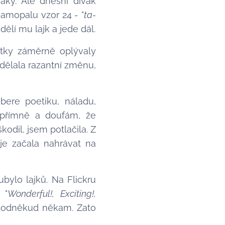
váky. Ale dnešní divák
amopalu vzor 24 - "
ta-
ělí mu lajk a jede dál.
otky záměrně oplývaly
udělala razantní změnu,
bere poetiku, náladu,
 upřímně a doufám, že
odil, jsem potlačila. Z
je začala nahrávat na
bylo lajků. Na Flickru
 "
Wonderful!, Exciting!,
el odněkud někam. Zato