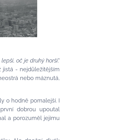
lepší, oč je druhý horší
."
jistá - nejdůležitějším
 neostrá nebo máznutá,
ly o hodně pomalejší. I
 první dobrou upoutal
tnal a porozuměl jejímu