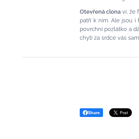
Otevřená clona
ví, že
patří k nim. Ale jsou 
povrchní pozlátko a dát
chytí za srdce vás sam
Share