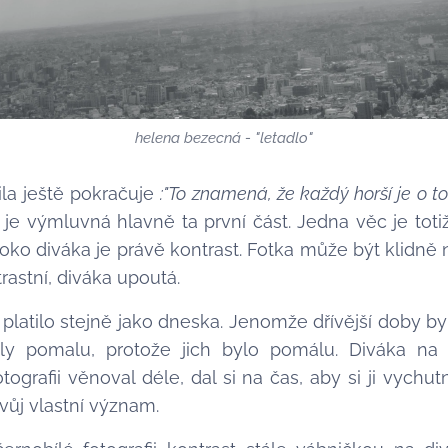
helena bezecná - "letadlo"
ila ještě pokračuje
:"To
znamená, že každý horší je o to 
je výmluvná hlavně ta první část. Jedna věc je totiž 
 oko diváka je právě kontrast. Fotka může být klidně
rastní, diváka upoutá.
 platilo stejně jako dneska. Jenomže dřívější doby by
žely pomalu, protože jich bylo pomálu. Diváka na
otografii věnoval déle, dal si na čas, aby si ji vychu
vůj vlastní význam.