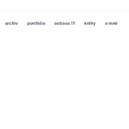
archiv
portfolio
ostrava !!!
knihy
o mně
"