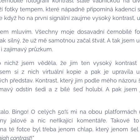
rnobílé fotografii kontrast stále vábničkou na di
íží fotky tempem, které nápadně připomíná kadenci s
e když ho na první signální zaujme vysoký kontrast, ud
čem mluvím. Všechny moje dosavadní černobílé f
tak silný, že už mě samotnou začal štvát. A tak jsem 
l i zajímavý průzkum.
o nichž jsem věděla, že jim ten vysoký kontrast 
 jsem si z nich virtuální kopie a pak je upravila
ch představ. Kontrast, který jim podle mého názoru šk
mavý odstín šedi a z bílé šeď holubí. A pak jsem 
stalo. Bingo! O celých 50% mi na obou platformách u
ny jalové a nic neříkající komentáře. Takové to
m na té fotce byl třeba jenom chlap, který jenom š
high contrast
!"