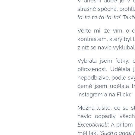
V dnešní době je v če
strašně spěchá, prohl
ta-ta-ta-ta-ta-ta!
" Takž
Věřte mi, že vím, o 
kontrastem, který byl 
z níž se navíc vykluba
Vybrala jsem fotky, 
přirozenost. Udělala
nepodbízivě, podle svý
černé jsem udělala t
Instagram a na Flickr.
Možná
tušíte, co se 
navíc odpadly všech
Exceptional!
". A přito
měl fakt
"Such a great