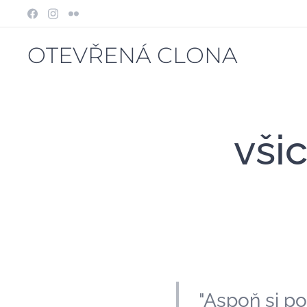
OTEVŘENÁ CLONA
vši
"Aspoň si p