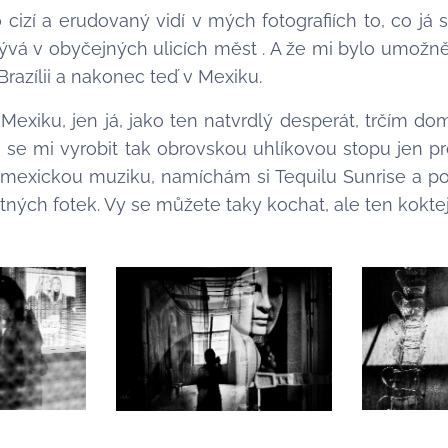
cizí a erudovaný vidí v mých fotografiích to, co já 
krývá v obyčejných ulicích měst . A že mi bylo umožn
Brazílii a nakonec teď v Mexiku.
 Mexiku, jen já, jako ten natvrdlý desperát, trčím 
e se mi vyrobit tak obrovskou uhlíkovou stopu jen pr
ím mexickou muziku, namíchám si Tequilu Sunrise a
tných fotek. Vy se můžete taky kochat, ale ten koktej