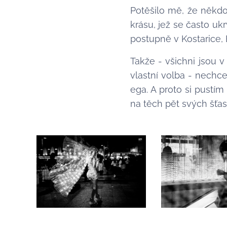
Potěšilo mě, že někdo 
krásu, jež se často u
postupně v Kostarice, 
Takže - všichni jsou v
vlastní volba - nechc
ega. A proto si pust
na těch pět svých šťas