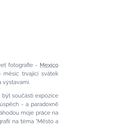
et fotografie -
Mexico
o měsíc trvající svátek
a výstavami.
u být součástí expozice
í úspěch - a paradoxně
 náhodou moje práce na
rafií na téma "Město a