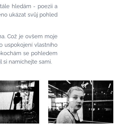
stále hledám - poezii a
ěno ukázat svůj pohled
doma. Což je ovšem moje
o uspokojení vlastního
 pokochám se pohledem
l si namíchejte sami.