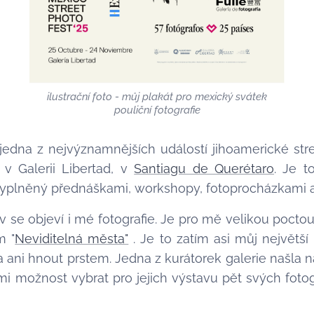
ilustrační foto - můj plakát pro mexický svátek
pouliční fotografie
 jedna z nejvýznamnějších událostí jihoamerické stre
, v Galerii Libertad, v
Santiagu de Querétaro
. Je t
 vyplněný přednáškami, workshopy, fotoprocházkami 
v se objeví i mé fotografie. Je pro mě velikou pocto
m "
Neviditelná města"
. Je to zatím asi můj největš
 ani hnout prstem. Jedna z kurátorek galerie našla
mi možnost vybrat pro jejich výstavu pět svých fotog