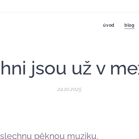
úvod
blog
chni jsou už v me
24.10.2025
oslechnu pěknou muziku,