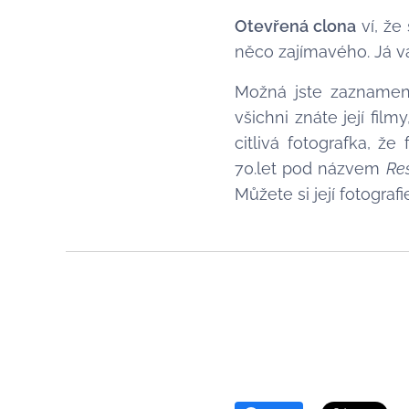
Otevřená clona
ví, že
něco zajímavého. Já vá
Možná jste zaznamen
všichni znáte její fil
citlivá fotografka, že
70.let pod názvem
Re
Můžete si její fotograf