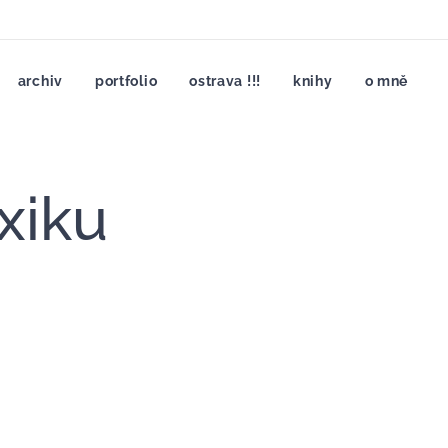
archiv
portfolio
ostrava !!!
knihy
o mně
xiku