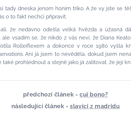
 si tady dneska jenom honím triko. A že vy jste se těš
s o to fakt nechci připravit.
ali, že nedávno odešla velká hvězda a úžasná 
my, ale vsadím se, že nikdo z vás neví, že Diana Kea
 fotila Rolleiflexem a dokonce v roce 1980 vyšla kni
servations
. Ani já jsem to nevěděla, dokud jsem nen
ie také prohlédnout a stejně jako já zalitovat, že její 
předchozí článek -
cui bono?
následující článek -
slavíci z madridu