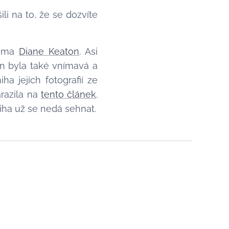
ili na to, že se dozvíte
dáma
Diane Keaton
. Asi
ton byla také vnímavá a
ha jejích fotografií ze
arazila na
tento článek
.
kniha už se nedá sehnat.