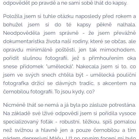
odpovědět po pravdě a ne sami sobě lhát do kapsy.
Položila jsem si tuhle otázku naposledy před rokem a
bohužel jsem si do té kapsy pěkně nalhala.
Neodpověděla jsem správně - že jsem převážně
dokumentaristka života naší rodiny, které se občas, ale
opravdu minimálně poštěstí, jen tak mimochodem,
pořídit slušnou fotografii, jež s přimhouřením oka
snese přídomek "umělecká". Nakecala jsem si to, co
jsem ve svých snech chtěla být - umělecká pouliční
fotografka držící se dávných tradic, s akcentem na
černobílou fotografii. To jsou kydy, co?
Nicméně lhát se nemá a já byla po zásluze potrestána.
Na základě své lživé odpovědi jsem si pořídila vysoce
specializovaný foťák - robustní, těžkou, spíš pomalou
než svižnou a hlavně jen a pouze černobílou a tím
pádem depresivní Máňu. Už po prvním focení mi bylo