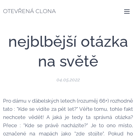
OTEVŘENÁ CLONA
nejblbější otázka
na světě
04.05.2022
Pro dámu v ďábelských letech (rozuměj 66+) rozhodně
tato : "Kde se vidíte za pět let?" Věřte tomu, tohle fakt
nechcete vědět! A jaká je tedy ta správná otázka?
Přece : "Kde se právě nacházíte?" Je to ono místo,
označené na mapách jako "zde stojíte". Pokud ho