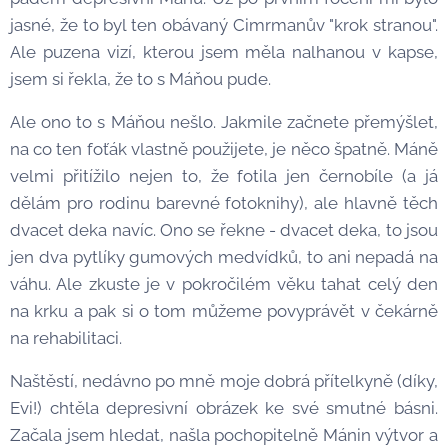
jasné, že to byl ten obávaný Cimrmanův "krok stranou".
Ale puzena vizí, kterou jsem měla nalhanou v kapse,
jsem si řekla, že to s Máňou pude.
Ale ono to s Máňou nešlo. Jakmile začnete přemýšlet,
na co ten foťák vlastně použijete, je něco špatně. Máně
velmi přitížilo nejen to, že fotila jen černobíle (a já
dělám pro rodinu barevné fotoknihy), ale hlavně těch
dvacet deka navíc. Ono se řekne - dvacet deka, to jsou
jen dva pytlíky gumových medvídků, to ani nepadá na
váhu. Ale zkuste je v pokročilém věku tahat celý den
na krku a pak si o tom můžeme povyprávět v čekárně
na rehabilitaci.
Naštěstí, nedávno po mně moje dobrá přítelkyně (díky,
Evi!) chtěla depresivní obrázek ke své smutné básni.
Začala jsem hledat, našla pochopitelně Mánin výtvor a