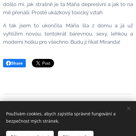
došlo mi, jak strašně je ta Máňa depresivní a jak to na
mě přenáší. Prostě ukázkový toxický vztah.
A tak jsem to ukončila. Máňa šla z domu a já už
vyhlížím novou, tentokrát barevnou, sexy, lehkou a
moderní holku pro všechno. Budu jí říkat Miranda!
Share
Používám cookies, abych zajistila správné fungování a
https://www.helenabezecnaphoto.com/
bezpečnost mých stránek.